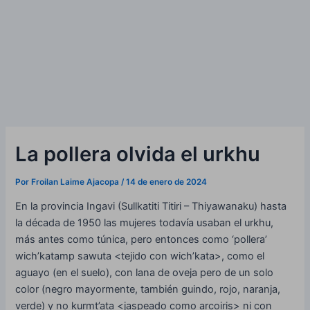
La pollera olvida el urkhu
Por
Froilan Laime Ajacopa
/
14 de enero de 2024
En la provincia Ingavi (Sullkatiti Titiri – Thiyawanaku) hasta
la década de 1950 las mujeres todavía usaban el urkhu,
más antes como túnica, pero entonces como ‘pollera’
wich’katamp sawuta <tejido con wich’kata>, como el
aguayo (en el suelo), con lana de oveja pero de un solo
color (negro mayormente, también guindo, rojo, naranja,
verde) y no kurmt’ata <jaspeado como arcoiris> ni con