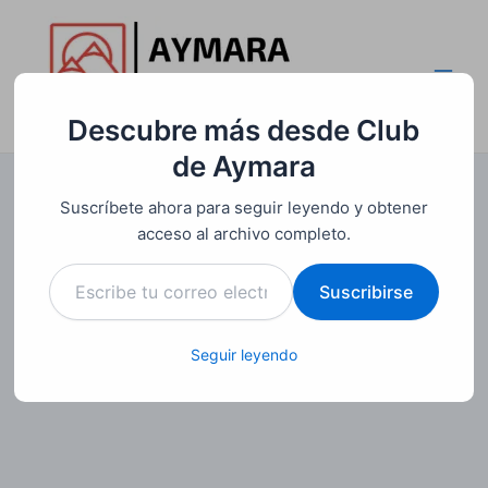
Ir
al
contenido
Main
Club de Aymara
Descubre más desde Club
Men
de Aymara
Suscríbete ahora para seguir leyendo y obtener
acceso al archivo completo.
Escribe
Suscribirse
tu
correo
electrónico…
Seguir leyendo