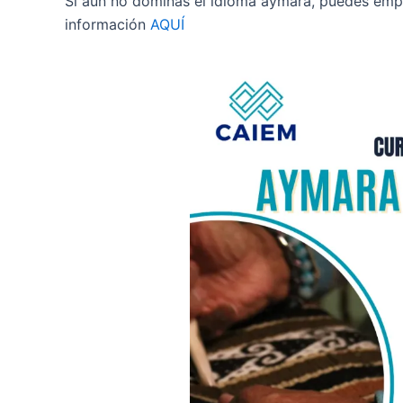
Si aún no dominas el idioma aymara, puedes emp
información
AQUÍ