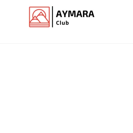
Ir
al
contenido
Club de Aymara