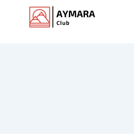
Ir
al
contenido
Club de Aymara