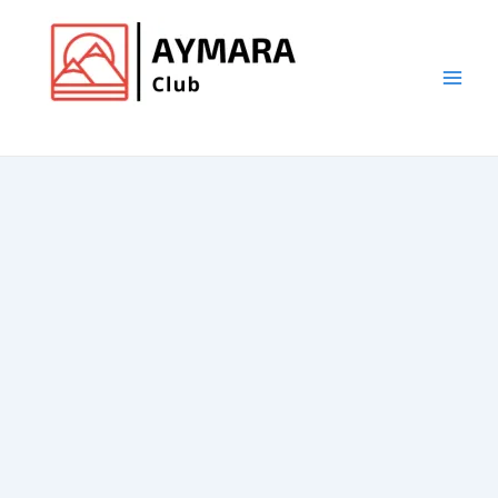
Ir
al
contenido
Main
Club de Aymara
Men