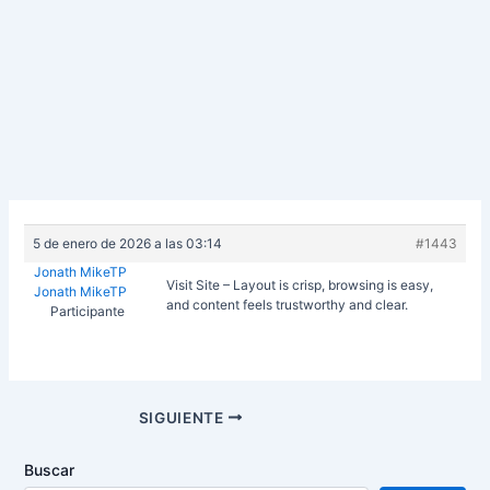
5 de enero de 2026 a las 03:14
#1443
Jonath MikeTP
Visit Site – Layout is crisp, browsing is easy,
Jonath MikeTP
and content feels trustworthy and clear.
Participante
Navegación
SIGUIENTE
de
entradas
Buscar