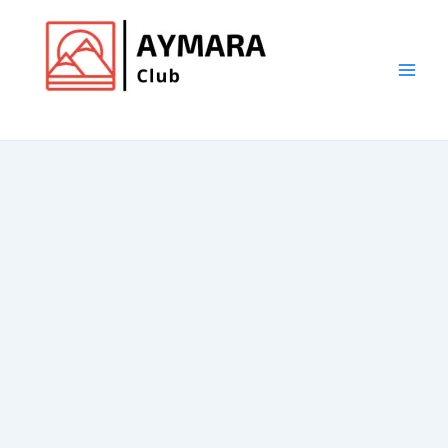
Ir
al
contenido
Main
Club de Aymara
Men