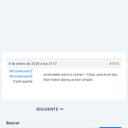
9 de enero de 2026 a las 21:17
#1510
MichaelcaxOZ
actionable advice center – Clear, practical tips
MichaelcaxOZ
that make taking action simple.
Participante
Navegación
SIGUIENTE
de
entradas
Buscar