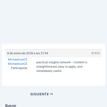
9 de enero de 2026 a las 21:34
#1514
MichaelcaxOZ
practical insights network – Content is
MichaelcaxOZ
straightforward, easy to apply, and
Participante
immediately useful.
Navegación
SIGUIENTE
de
entradas
Buscar