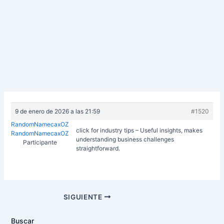
9 de enero de 2026 a las 21:59
#1520
RandomNamecaxOZ
click for industry tips – Useful insights, makes
RandomNamecaxOZ
understanding business challenges
Participante
straightforward.
Navegación
SIGUIENTE
de
entradas
Buscar