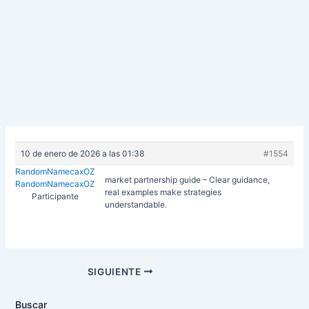
10 de enero de 2026 a las 01:38
#1554
RandomNamecaxOZ
market partnership guide – Clear guidance,
RandomNamecaxOZ
real examples make strategies
Participante
understandable.
Navegación
SIGUIENTE
de
entradas
Buscar