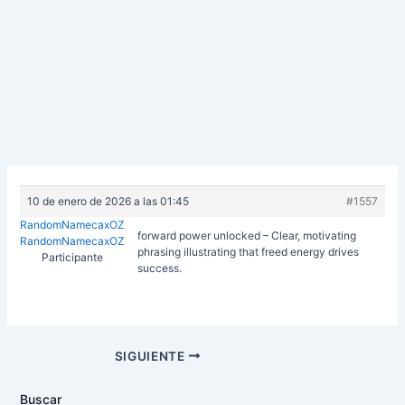
10 de enero de 2026 a las 01:45
#1557
RandomNamecaxOZ
forward power unlocked – Clear, motivating
RandomNamecaxOZ
phrasing illustrating that freed energy drives
Participante
success.
Navegación
SIGUIENTE
de
entradas
Buscar