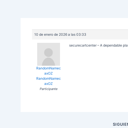
10 de enero de 2026 a las 03:33
securecartcenter – A dependable plat
RandomNamec
axOZ
RandomNamec
axOZ
Participante
Navegación
SIGUI