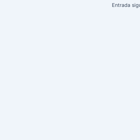
de
Entrada sig
entradas