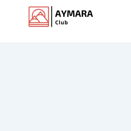
Ir
al
contenido
Club de Aymara