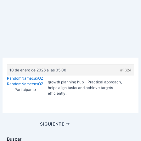
10 de enero de 2026 a las 05:00
#1624
RandomNamecaxOZ
growth planning hub – Practical approach,
RandomNamecaxOZ
helps align tasks and achieve targets
Participante
efficiently.
Navegación
SIGUIENTE
de
entradas
Buscar