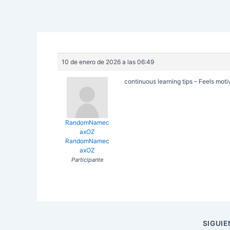
10 de enero de 2026 a las 06:49
continuous learning tips – Feels moti
RandomNamec
axOZ
RandomNamec
axOZ
Participante
Navegación
SIGUI