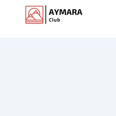
Ir
al
contenido
Club de Aymara