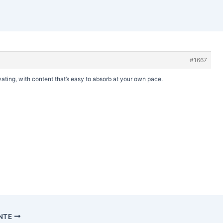
#1667
vating, with content that’s easy to absorb at your own pace.
ENTE