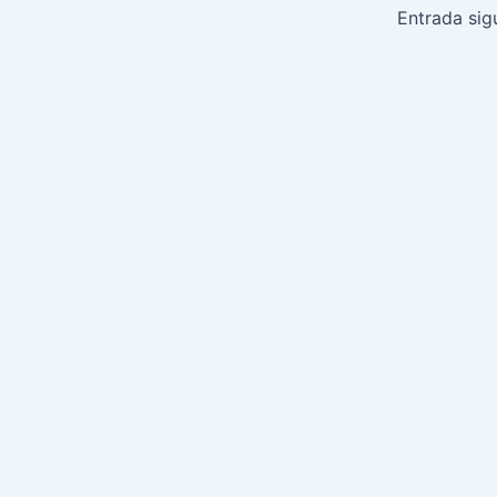
de
Entrada sig
entradas