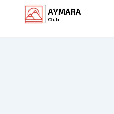
Ir
al
contenido
Club de Aymara