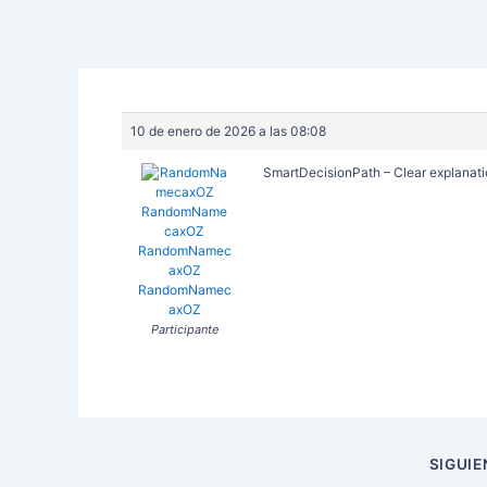
10 de enero de 2026 a las 08:08
SmartDecisionPath – Clear explanati
RandomNamec
axOZ
RandomNamec
axOZ
Participante
Navegación
SIGUI