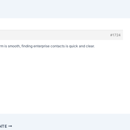
#1724
rm is smooth, finding enterprise contacts is quick and clear.
ENTE