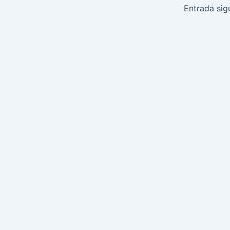
de
Entrada sig
entradas