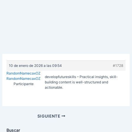
10 de enero de 2026 a las 09:54
#1728
RandomNamecaxOZ
developfutureskills – Practical insights, skill-
RandomNamecaxOZ
building content is well-structured and
Participante
actionable.
Navegación
SIGUIENTE
de
entradas
Buscar