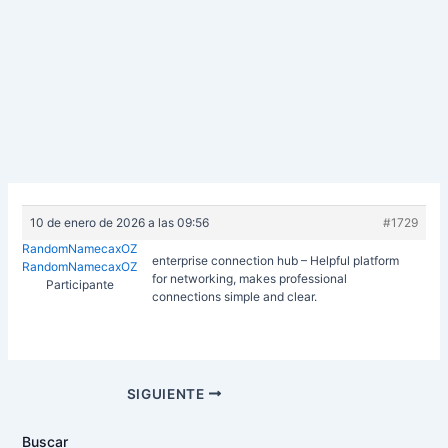
10 de enero de 2026 a las 09:56
#1729
RandomNamecaxOZ
enterprise connection hub – Helpful platform
RandomNamecaxOZ
for networking, makes professional
Participante
connections simple and clear.
Navegación
SIGUIENTE
de
entradas
Buscar