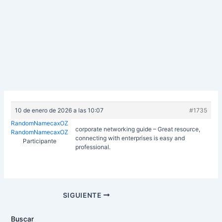
10 de enero de 2026 a las 10:07
#1735
RandomNamecaxOZ
corporate networking guide – Great resource,
RandomNamecaxOZ
connecting with enterprises is easy and
Participante
professional.
Navegación
SIGUIENTE
de
entradas
Buscar