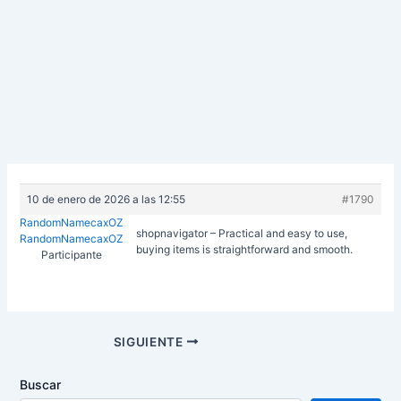
10 de enero de 2026 a las 12:55
#1790
RandomNamecaxOZ
shopnavigator – Practical and easy to use,
RandomNamecaxOZ
buying items is straightforward and smooth.
Participante
Navegación
SIGUIENTE
de
entradas
Buscar