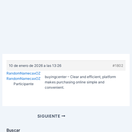
10 de enero de 2026 a las 13:26
#1802
RandomNamecaxOZ
buyingcenter – Clear and efficient, platform
RandomNamecaxOZ
makes purchasing online simple and
Participante
convenient.
Navegación
SIGUIENTE
de
entradas
Buscar