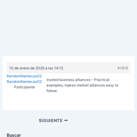
10 de enero de 2026 a las 14:12
#1818
RandomNamecaxOZ
trusted business alliances – Practical
RandomNamecaxOZ
examples, makes market alliances easy to
Participante
follow.
Navegación
SIGUIENTE
de
entradas
Buscar