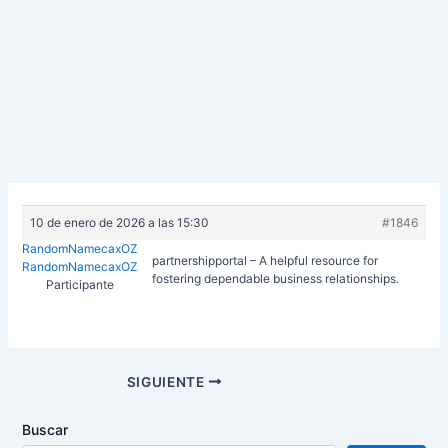
10 de enero de 2026 a las 15:30
#1846
RandomNamecaxOZ
partnershipportal – A helpful resource for
RandomNamecaxOZ
fostering dependable business relationships.
Participante
Navegación
SIGUIENTE
de
entradas
Buscar