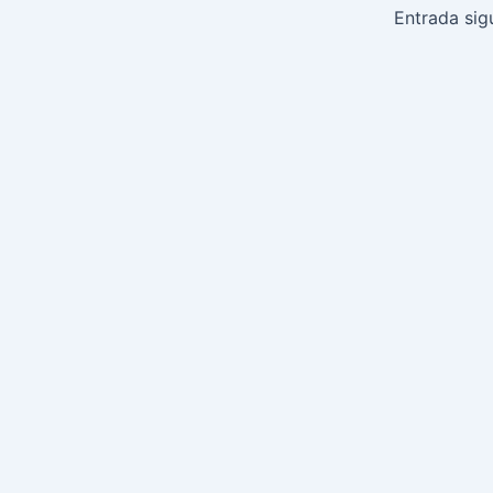
de
Entrada sig
entradas