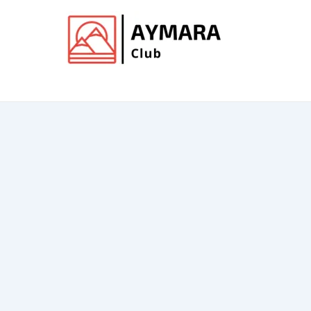
Ir
al
contenido
Club de Aymara