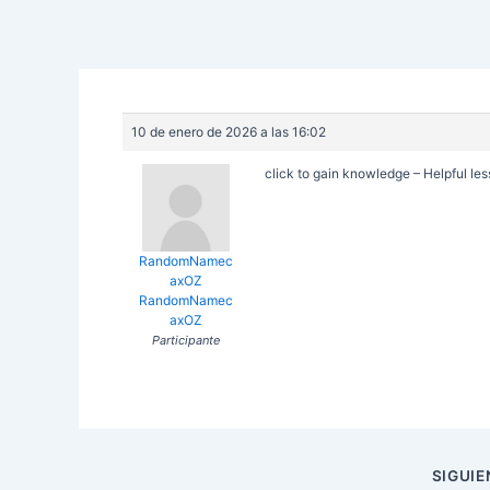
10 de enero de 2026 a las 16:02
click to gain knowledge – Helpful le
RandomNamec
axOZ
RandomNamec
axOZ
Participante
Navegación
SIGUI