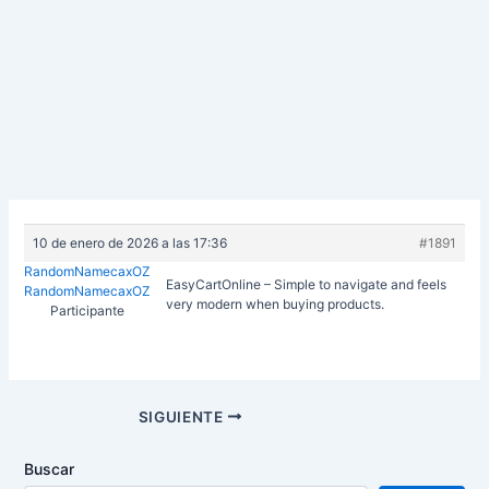
10 de enero de 2026 a las 17:36
#1891
RandomNamecaxOZ
EasyCartOnline – Simple to navigate and feels
RandomNamecaxOZ
very modern when buying products.
Participante
Navegación
SIGUIENTE
de
entradas
Buscar