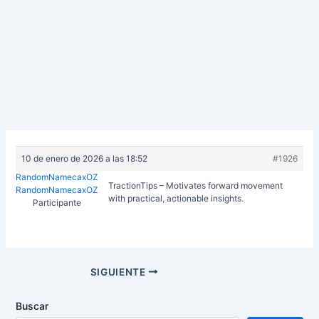
10 de enero de 2026 a las 18:52
#1926
RandomNamecaxOZ
TractionTips – Motivates forward movement
RandomNamecaxOZ
with practical, actionable insights.
Participante
Navegación
SIGUIENTE
de
entradas
Buscar