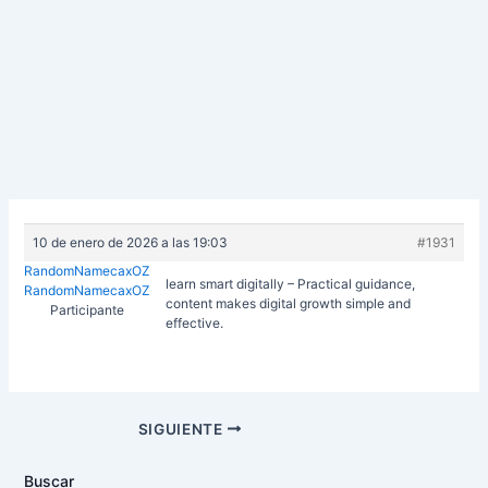
10 de enero de 2026 a las 19:03
#1931
RandomNamecaxOZ
learn smart digitally – Practical guidance,
RandomNamecaxOZ
content makes digital growth simple and
Participante
effective.
Navegación
SIGUIENTE
de
entradas
Buscar