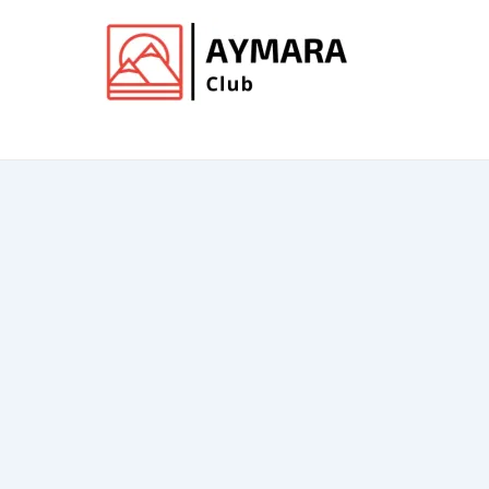
Ir
al
contenido
Club de Aymara