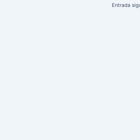
de
Entrada sig
entradas