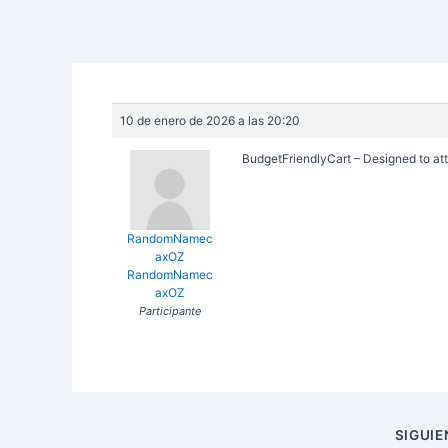
10 de enero de 2026 a las 20:20
BudgetFriendlyCart – Designed to att
RandomNamec
axOZ
RandomNamec
axOZ
Participante
Navegación
SIGUI