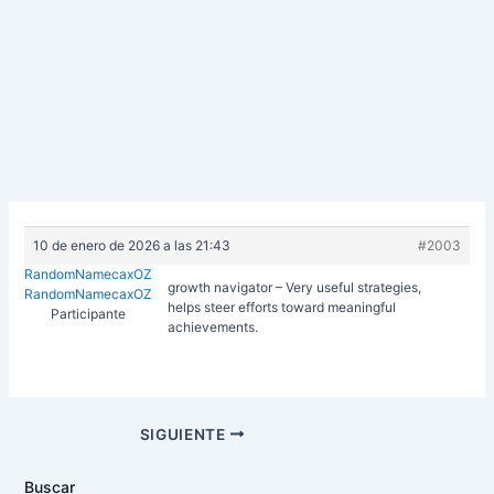
10 de enero de 2026 a las 21:43
#2003
RandomNamecaxOZ
growth navigator – Very useful strategies,
RandomNamecaxOZ
helps steer efforts toward meaningful
Participante
achievements.
Navegación
SIGUIENTE
de
entradas
Buscar