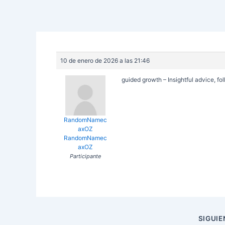
10 de enero de 2026 a las 21:46
guided growth – Insightful advice, fo
RandomNamec
axOZ
RandomNamec
axOZ
Participante
Navegación
SIGUI