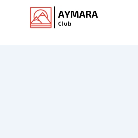
Ir
al
contenido
Club de Aymara