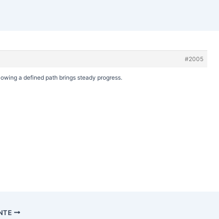
#2005
llowing a defined path brings steady progress.
ENTE