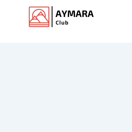
Ir
al
contenido
Club de Aymara