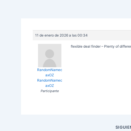
11 de enero de 2026 a las 00:34
flexible deal finder – Plenty of diffe
RandomNamec
axOZ
RandomNamec
axOZ
Participante
Navegación
SIGUI