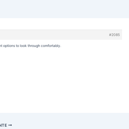
#2085
rent options to look through comfortably.
ENTE