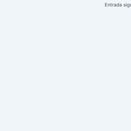
de
Entrada sig
entradas