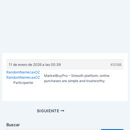
11 de enero de 2026 a las 00:39
#2088
RandomNamecaxOZ
MarketBuyPro – Smooth platform, online
RandomNamecaxOZ
purchases are simple and trustworthy.
Participante
Navegación
SIGUIENTE
de
entradas
Buscar