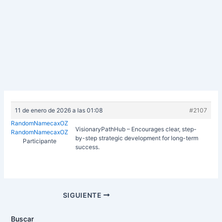
11 de enero de 2026 a las 01:08
#2107
RandomNamecaxOZ
VisionaryPathHub – Encourages clear, step-
RandomNamecaxOZ
by-step strategic development for long-term
Participante
success.
Navegación
SIGUIENTE
de
entradas
Buscar