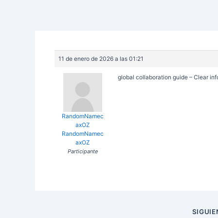
11 de enero de 2026 a las 01:21
global collaboration guide – Clear info
RandomNamec
axOZ
RandomNamec
axOZ
Participante
Navegación
SIGUI