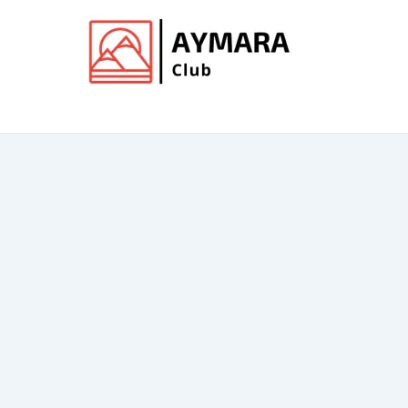
Ir
al
contenido
Club de Aymara