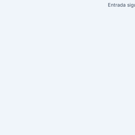
de
Entrada sig
entradas