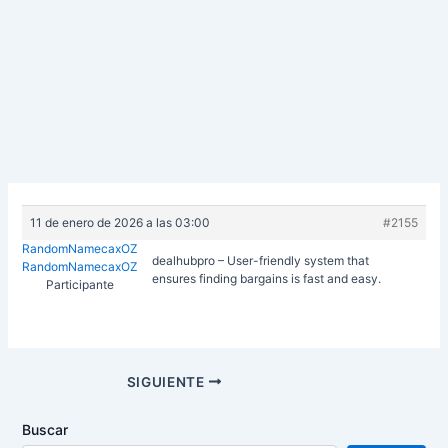
11 de enero de 2026 a las 03:00
#2155
RandomNamecaxOZ
dealhubpro – User-friendly system that
RandomNamecaxOZ
ensures finding bargains is fast and easy.
Participante
Navegación
SIGUIENTE
de
entradas
Buscar