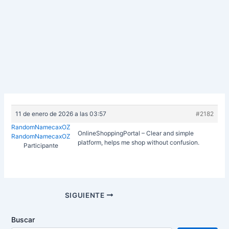
11 de enero de 2026 a las 03:57
#2182
RandomNamecaxOZ
OnlineShoppingPortal – Clear and simple
RandomNamecaxOZ
platform, helps me shop without confusion.
Participante
Navegación
SIGUIENTE
de
entradas
Buscar