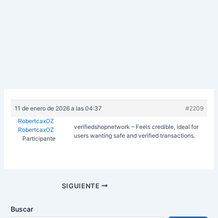
11 de enero de 2026 a las 04:37
#2209
RobertcaxOZ
verifiedshopnetwork – Feels credible, ideal for
RobertcaxOZ
users wanting safe and verified transactions.
Participante
Navegación
SIGUIENTE
de
entradas
Buscar