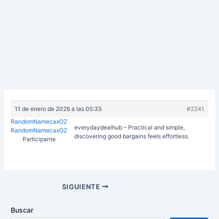
11 de enero de 2026 a las 05:35
#2241
RandomNamecaxOZ
everydaydealhub – Practical and simple,
RandomNamecaxOZ
discovering good bargains feels effortless.
Participante
Navegación
SIGUIENTE
de
entradas
Buscar