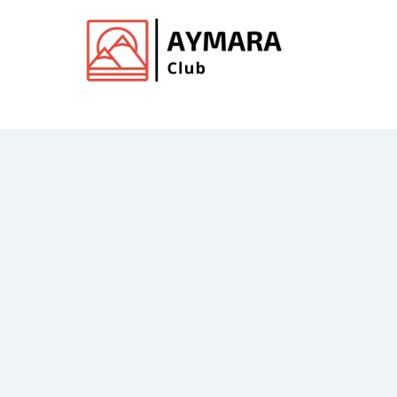
Ir
al
contenido
Club de Aymara