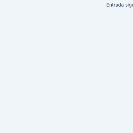
de
Entrada sig
entradas