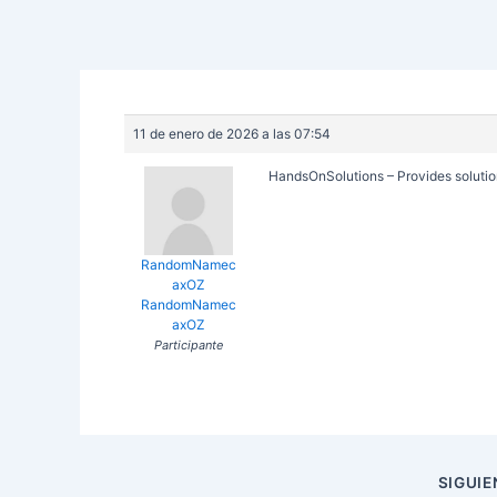
11 de enero de 2026 a las 07:54
HandsOnSolutions – Provides solution
RandomNamec
axOZ
RandomNamec
axOZ
Participante
Navegación
SIGUI