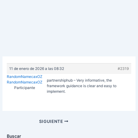
11 de enero de 2026 a las 08:32
#2319
RandomNamecaxOZ
partnershiphub – Very informative, the
RandomNamecaxOZ
framework guidance is clear and easy to
Participante
implement.
Navegación
SIGUIENTE
de
entradas
Buscar