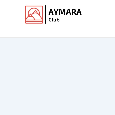
Ir
al
contenido
Club de Aymara