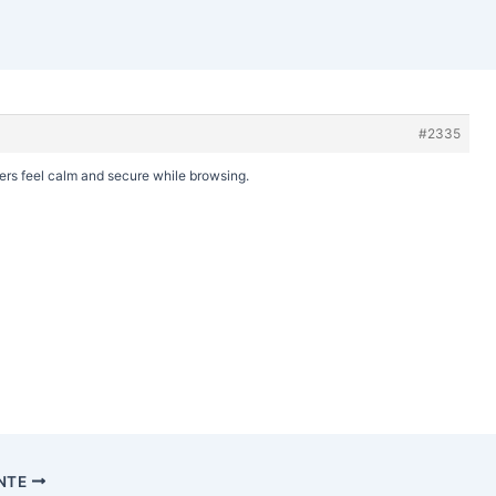
#2335
ers feel calm and secure while browsing.
ENTE