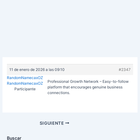
11 de enero de 2026 a las 09:10
#2347
RandomNamecaxOZ
Professional Growth Network – Easy-to-follow
RandomNamecaxOZ
platform that encourages genuine business
Participante
connections.
Navegación
SIGUIENTE
de
entradas
Buscar