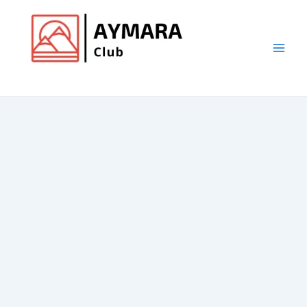
Ir
al
contenido
Main
Club de Aymara
Men