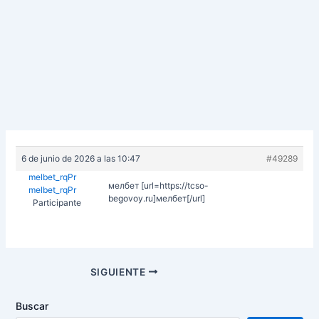
6 de junio de 2026 a las 10:47
#49289
melbet_rqPr
мелбет [url=https://tcso-
melbet_rqPr
begovoy.ru]мелбет[/url]
Participante
Navegación
SIGUIENTE
de
entradas
Buscar