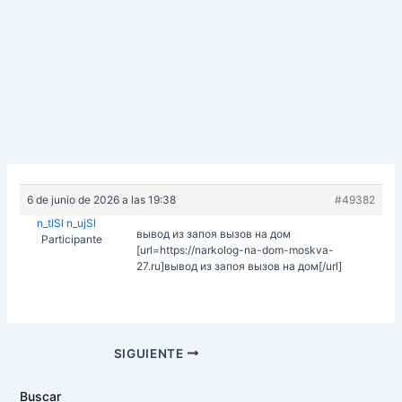
6 de junio de 2026 a las 19:38
#49382
n_tlSl n_ujSl
вывод из запоя вызов на дом
Participante
[url=https://narkolog-na-dom-moskva-
27.ru]вывод из запоя вызов на дом[/url]
Navegación
SIGUIENTE
de
entradas
Buscar