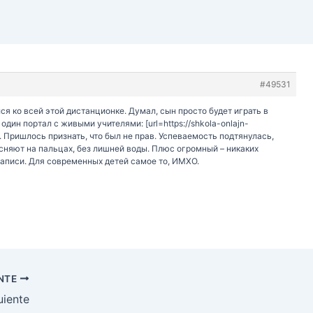
#49531
ся ко всей этой дистанционке. Думал, сын просто будет играть в
один портал с живыми учителями: [url=https://shkola-onlajn-
] . Пришлось признать, что был не прав. Успеваемость подтянулась,
сняют на пальцах, без лишней воды. Плюс огромный – никаких
записи. Для современных детей самое то, ИМХО.
ENTE
uiente