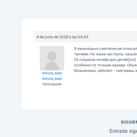
8 de junio de 2026 a las 05:43
Я изначально скептически относил
танчики. Но жена настояла, нашли 
53.ru]школа онлайн для детей[/url
особенно по точным наукам. Объя
больничных, заболел – смотришь 
shkola_bapl
shkola_bapl
Participante
Navegación
SIGUI
de
Entrada sig