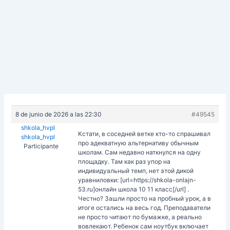
8 de junio de 2026 a las 22:30
#49545
shkola_hvpl
Кстати, в соседней ветке кто-то спрашивал
shkola_hvpl
про адекватную альтернативу обычным
Participante
школам. Сам недавно наткнулся на одну
площадку. Там как раз упор на
индивидуальный темп, нет этой дикой
уравниловки: [url=https://shkola-onlajn-
53.ru]онлайн школа 10 11 класс[/url] .
Честно? Зашли просто на пробный урок, а в
итоге остались на весь год. Преподаватели
не просто читают по бумажке, а реально
вовлекают. Ребенок сам ноутбук включает