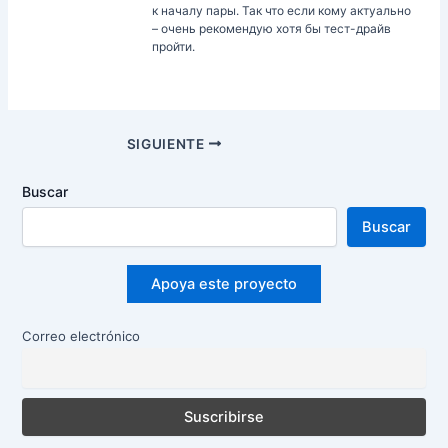
к началу пары. Так что если кому актуально
– очень рекомендую хотя бы тест-драйв
пройти.
Navegación
SIGUIENTE
de
entradas
Buscar
Buscar
Apoya este proyecto
Correo electrónico