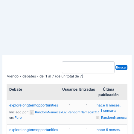
Viendo 7 debates - del 1 al 7 (de un total de 7)
Debate
Usuarios
Entradas
Última
publicación
explorelongtermopportunities
1
1
hace 6 meses,
1 semana
Iniciado por:
RandomNamecaxOZ RandomNamecaxOZ
en:
Foro
RandomNamecaxOZ
explorelongtermopportunities
1
1
hace 6 meses,