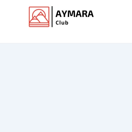
Ir
al
contenido
Club de Aymara