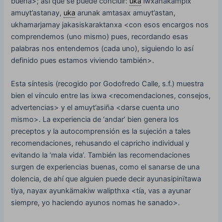
buena>; así que se puede concluir:
uka
iwxanakampix
amuyt’astanay,
uka
arunak amtasax amuyt’astan,
ukhamarjamay jakasiskaraktanxa <con esos encargos nos
comprendemos (uno mismo) pues, recordando esas
palabras nos entendemos (cada uno), siguiendo lo así
definido pues estamos viviendo también>.
Esta síntesis (recogido por Godofredo Calle, s.f.) muestra
bien el vínculo entre las ixwa <recomendaciones, consejos,
advertencias> y el amuyt’asiña <darse cuenta uno
mismo>. La experiencia de ‘andar’ bien genera los
preceptos y la autocomprensión es la sujeción a tales
recomendaciones, rehusando el capricho individual y
evitando la ‘mala vida’. También las recomendaciones
surgen de experiencias buenas, como el sanarse de una
dolencia, de ahí que alguien puede decir ayunasipinïtawa
tiya, nayax ayunkämakiw walipthxa <tía, vas a ayunar
siempre, yo haciendo ayunos nomas he sanado>.