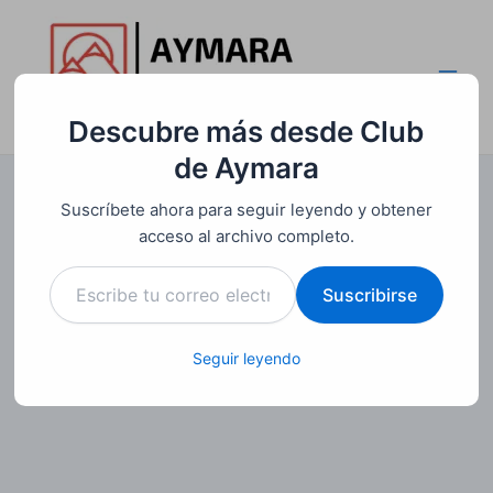
Ir
al
contenido
Main
Club de Aymara
Descubre más desde Club
Men
de Aymara
Suscríbete ahora para seguir leyendo y obtener
acceso al archivo completo.
Escribe
Suscribirse
tu
correo
electrónico…
Seguir leyendo