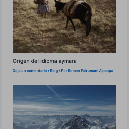
Origen del idioma aymara
Deja un comentario
/
Blog
/ Por
Roman Pairumani Ajacopa