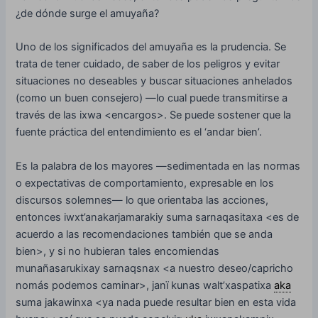
¿de dónde surge el amuyaña?
Uno de los significados del amuyaña es la prudencia. Se
trata de tener cuidado, de saber de los peligros y evitar
situaciones no deseables y buscar situaciones anhelados
(como un buen consejero) —lo cual puede transmitirse a
través de las ixwa <encargos>. Se puede sostener que la
fuente práctica del entendimiento es el ‘andar bien’.
Es la palabra de los mayores —sedimentada en las normas
o expectativas de comportamiento, expresable en los
discursos solemnes— lo que orientaba las acciones,
entonces iwxt’anakarjamarakiy suma sarnaqasitaxa <es de
acuerdo a las recomendaciones también que se anda
bien>, y si no hubieran tales encomiendas
munañasarukixay sarnaqsnax <a nuestro deseo/capricho
nomás podemos caminar>, janï kunas walt’xaspatixa
aka
suma jakawinxa <ya nada puede resultar bien en esta vida