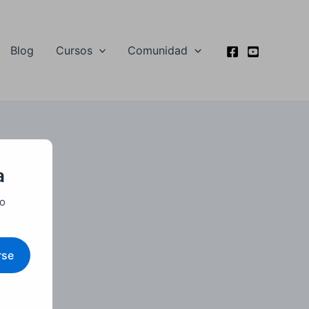
Blog
Cursos
Comunidad
a
vo
rse